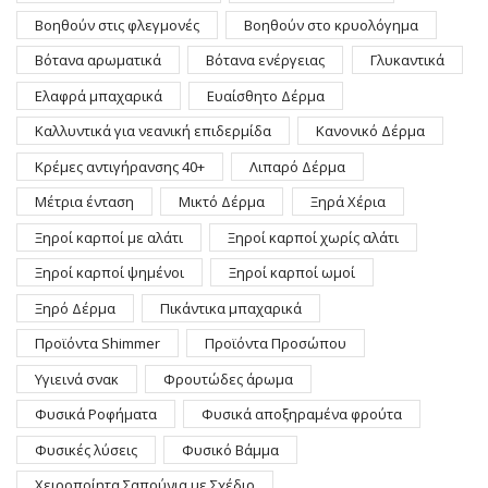
Βοηθούν στις φλεγμονές
Βοηθούν στο κρυολόγημα
Βότανα αρωματικά
Βότανα ενέργειας
Γλυκαντικά
Ελαφρά μπαχαρικά
Ευαίσθητο Δέρμα
Καλλυντικά για νεανική επιδερμίδα
Κανονικό Δέρμα
Κρέμες αντιγήρανσης 40+
Λιπαρό Δέρμα
Μέτρια ένταση
Μικτό Δέρμα
Ξηρά Χέρια
Ξηροί καρποί με αλάτι
Ξηροί καρποί χωρίς αλάτι
Ξηροί καρποί ψημένοι
Ξηροί καρποί ωμοί
Ξηρό Δέρμα
Πικάντικα μπαχαρικά
Προϊόντα Shimmer
Προϊόντα Προσώπου
Υγιεινά σνακ
Φρουτώδες άρωμα
Φυσικά Ροφήματα
Φυσικά αποξηραμένα φρούτα
Φυσικές λύσεις
Φυσικό Βάμμα
Χειροποίητα Σαπούνια με Σχέδιο