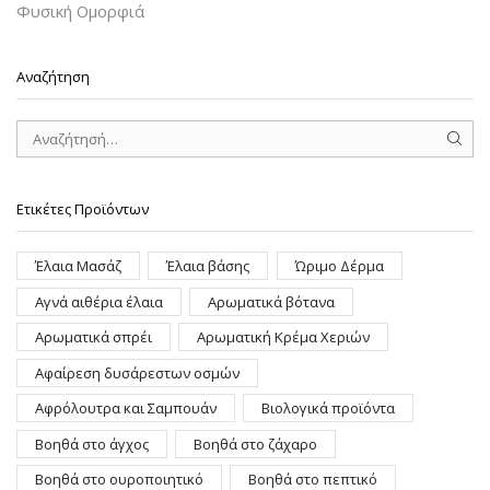
Φυσική Ομορφιά
Αναζήτηση
SEAR
Ετικέτες Προϊόντων
Έλαια Μασάζ
Έλαια βάσης
Ώριμο Δέρμα
Αγνά αιθέρια έλαια
Αρωματικά βότανα
Αρωματικά σπρέι
Αρωματική Κρέμα Χεριών
Αφαίρεση δυσάρεστων οσμών
Αφρόλουτρα και Σαμπουάν
Βιολογικά προϊόντα
Βοηθά στο άγχος
Βοηθά στο ζάχαρο
Βοηθά στο ουροποιητικό
Βοηθά στο πεπτικό