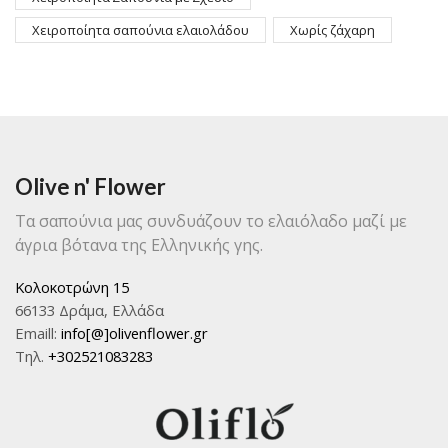
Χειροποίητα σαπούνια ελαιολάδου
Χωρίς ζάχαρη
Olive n' Flower
Τα σαπούνια μας συνδυάζουν το ελαιόλαδο μαζί με
άγρια βότανα της Ελληνικής γης.
Κολοκοτρώνη 15
66133 Δράμα, Ελλάδα
Emaill:
info[@]olivenflower.gr
Τηλ.
+302521083283