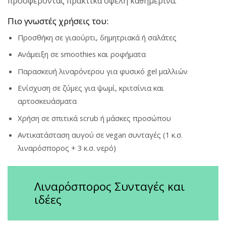
προσφέροντας πρακτικά οφέλη καθημερινά.
Πιο γνωστές χρήσεις του:
Προσθήκη σε γιαούρτι, δημητριακά ή σαλάτες
Ανάμειξη σε smoothies και ροφήματα
Παρασκευή λιναρόνερου για φυσικό gel μαλλιών
Ενίσχυση σε ζύμες για ψωμί, κριτσίνια και
αρτοσκευάσματα
Χρήση σε σπιτικά scrub ή μάσκες προσώπου
Αντικατάσταση αυγού σε vegan συνταγές (1 κ.σ.
λιναρόσπορος + 3 κ.σ. νερό)
Λιναρόσπορος Συνταγές και
ιδέες