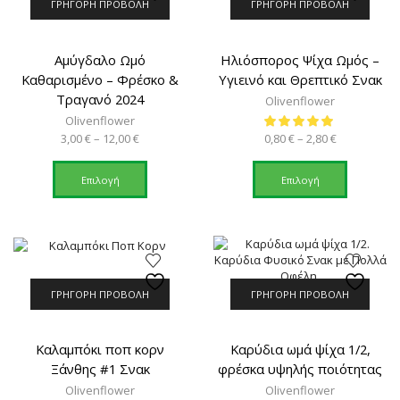
ΓΡΉΓΟΡΗ ΠΡΟΒΟΛΉ
ΓΡΉΓΟΡΗ ΠΡΟΒΟΛΉ
Αμύγδαλο Ωμό
Ηλιόσπορος Ψίχα Ωμός –
Καθαρισμένο – Φρέσκο &
Υγιεινό και Θρεπτικό Σνακ
Τραγανό 2024
Olivenflower
Olivenflower
Price
Price
3,00
€
–
12,00
€
0,80
€
–
2,80
€
range:
Αυτό
range:
Αυτό
3,00 €
το
0,80 €
το
Επιλογή
Επιλογή
through
προϊόν
through
προϊόν
12,00 €
έχει
2,80 €
έχει
πολλαπλές
πολλαπλ
παραλλαγές.
παραλλαγ
Οι
Οι
επιλογές
επιλογές
μπορούν
μπορούν
ΓΡΉΓΟΡΗ ΠΡΟΒΟΛΉ
ΓΡΉΓΟΡΗ ΠΡΟΒΟΛΉ
να
να
επιλεγούν
επιλεγού
στη
στη
Καλαμπόκι ποπ κορν
Καρύδια ωμά ψίχα 1/2,
σελίδα
σελίδα
Ξάνθης #1 Σνακ
φρέσκα υψηλής ποιότητας
του
του
Olivenflower
Olivenflower
προϊόντος
προϊόντο