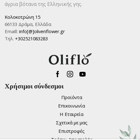
του
άγρια βότανα της Ελληνικής γης.
προϊόντος
Κολοκοτρώνη 15
66133 Δράμα, Ελλάδα
Emaill:
info[@]olivenflower.gr
Τηλ.
+302521083283
Facebook
Instagram
Youtube
Χρήσιμοι σύνδεσμοι
Προϊόντα
Επικοινωνία
Η Εταιρεία
Σχετικά με μας
Επιστροφές
Τρόποι Αποστολής