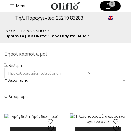
0
Menu
Τηλ. Παραγγελίες: 25210 83283
ΑΡΧΙΚΉ ΣΕΛΊΔΑ
SHOP
Προϊόντα με ετικέτα “Ξηροί καρποί ωμοί”
Ξηροί καρποί ωμοί
Φίλτρα
Φίλτρο Τιμής
Ελ
Μέ
Φιλτράρισμα
τι
τι