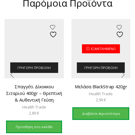
Παρόμοια Προϊόντα
ΕΞΑΝΤΛΗΜΈΝΟ
ΓΡΉΓΟΡΗ ΠΡΟΒΟΛΉ
ΓΡΉΓΟΡΗ ΠΡΟΒΟΛΉ
Σπαγγέτι Δίκοκκου
Μελάσα BlackStrap 420gr
Σιταριού 400gr – Θρεπτική
Health Trade
& Αυθεντική Γεύση
2,90
€
Health Trade
2,80
€
Διαβάστε περισσότερα
Προσθήκη στο καλάθι