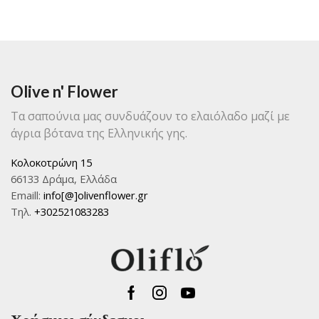
Olive n' Flower
Τα σαπούνια μας συνδυάζουν το ελαιόλαδο μαζί με
άγρια βότανα της Ελληνικής γης.
Κολοκοτρώνη 15
66133 Δράμα, Ελλάδα
Emaill:
info[@]olivenflower.gr
Τηλ.
+302521083283
Facebook
Instagram
Youtube