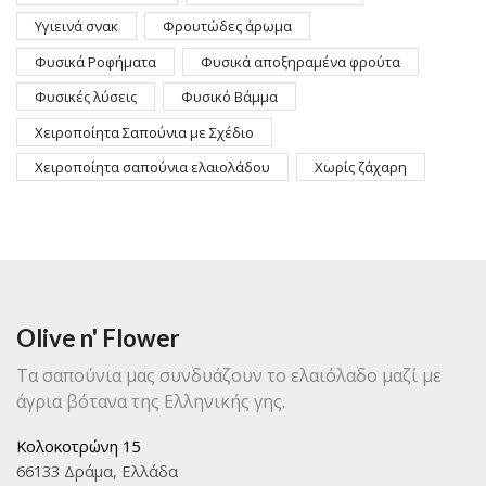
Υγιεινά σνακ
Φρουτώδες άρωμα
Φυσικά Ροφήματα
Φυσικά αποξηραμένα φρούτα
Φυσικές λύσεις
Φυσικό Βάμμα
Χειροποίητα Σαπούνια με Σχέδιο
Χειροποίητα σαπούνια ελαιολάδου
Χωρίς ζάχαρη
Olive n' Flower
Τα σαπούνια μας συνδυάζουν το ελαιόλαδο μαζί με
άγρια βότανα της Ελληνικής γης.
Κολοκοτρώνη 15
66133 Δράμα, Ελλάδα