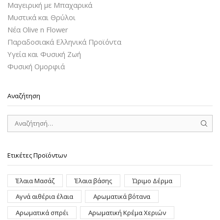
Μαγειρική με Μπαχαρικά
Μυστικά και Θρύλοι
Νέα Olive n Flower
Παραδοσιακά Ελληνικά Προϊόντα
Υγεία και Φυσική Ζωή
Φυσική Ομορφιά
Αναζήτηση
SEAR
Ετικέτες Προϊόντων
Έλαια Μασάζ
Έλαια βάσης
Ώριμο Δέρμα
Αγνά αιθέρια έλαια
Αρωματικά βότανα
Αρωματικά σπρέι
Αρωματική Κρέμα Χεριών