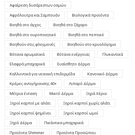
Αφαίρεση δυσάρεστων οσμών
Αφρόλουτρα και Σαμπουάν
Βιολογικά προϊόντα
Βοηθά στο άγχος
Βοηθά στο ζάχαρο
Βοηθά στο ουροποιητικό
Βοηθά στο πεπτικό
Βοηθούν στις φλεγμονές
Βοηθούν στο κρυολόγημα
Βότανα αρωματικά
Βότανα ενέργειας
Γλυκαντικά
Ελαφρά μπαχαρικά
Ευαίσθητο Δέρμα
Καλλυντικά για νεανική επιδερμίδα
Κανονικό Δέρμα
Κρέμες αντιγήρανσης 40+
Λιπαρό Δέρμα
Μέτρια ένταση
Μικτό Δέρμα
Ξηρά Χέρια
Ξηροί καρποί με αλάτι
Ξηροί καρποί χωρίς αλάτι
Ξηροί καρποί ψημένοι
Ξηροί καρποί ωμοί
Ξηρό Δέρμα
Πικάντικα μπαχαρικά
Προϊόντα Shimmer
Προϊόντα Προσώπου