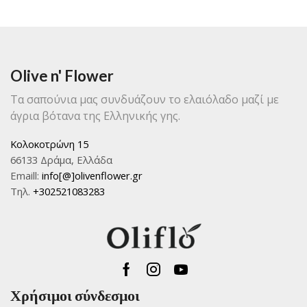
Olive n' Flower
Τα σαπούνια μας συνδυάζουν το ελαιόλαδο μαζί με
άγρια βότανα της Ελληνικής γης.
Κολοκοτρώνη 15
66133 Δράμα, Ελλάδα
Emaill:
info[@]olivenflower.gr
Τηλ.
+302521083283
Facebook
Instagram
Youtube
Χρήσιμοι σύνδεσμοι