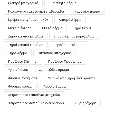
Ελαφρά μπαχαρικά
Ευαίσθητο Δέρμα
Καλλυντικά για νεανική επιδερμίδα
Κανονικό Δέρμα
Κρέμες αντιγήρανσης 40+
Λιπαρό Δέρμα
Μέτρια ένταση
Μικτό Δέρμα
Ξηρά Χέρια
Ξηροί καρποί με αλάτι
Ξηροί καρποί χωρίς αλάτι
Ξηροί καρποί ψημένοι
Ξηροί καρποί ωμοί
Ξηρό Δέρμα
Πικάντικα μπαχαρικά
Προϊόντα Shimmer
Προϊόντα Προσώπου
Υγιεινά σνακ
Φρουτώδες άρωμα
Φυσικά Ροφήματα
Φυσικά αποξηραμένα φρούτα
Φυσικές λύσεις
Φυσικό Βάμμα
Χειροποίητα Σαπούνια με Σχέδιο
Χειροποίητα σαπούνια ελαιολάδου
Χωρίς ζάχαρη