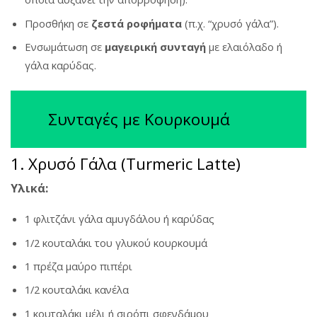
Προσθήκη σε
ζεστά ροφήματα
(π.χ. “χρυσό γάλα”).
Ενσωμάτωση σε
μαγειρική συνταγή
με ελαιόλαδο ή
γάλα καρύδας.
Συνταγές με Κουρκουμά
1. Χρυσό Γάλα (Turmeric Latte)
Υλικά:
1 φλιτζάνι γάλα αμυγδάλου ή καρύδας
1/2 κουταλάκι του γλυκού κουρκουμά
1 πρέζα μαύρο πιπέρι
1/2 κουταλάκι κανέλα
1 κουταλάκι μέλι ή σιρόπι σφενδάμου