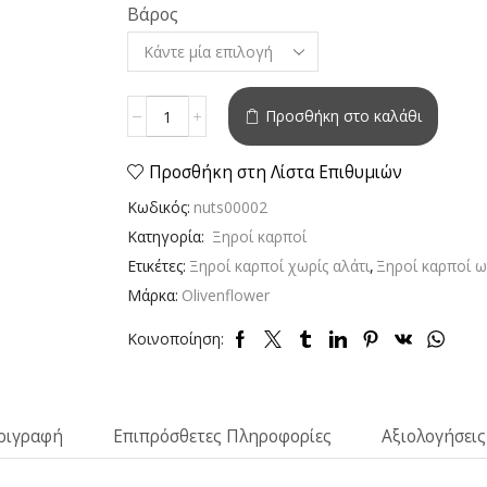
12,00 €
Βάρος
Alternative:
Αμύγδαλο
Προσθήκη στο καλάθι
Ωμό
Καθαρισμένο
-
Προσθήκη στη Λίστα Επιθυμιών
Φρέσκο
Κωδικός:
nuts00002
&
Τραγανό
Κατηγορία:
Ξηροί καρποί
2024
Ετικέτες:
Ξηροί καρποί χωρίς αλάτι
,
Ξηροί καρποί ω
ποσότητα
Μάρκα:
Olivenflower
Κοινοποίηση:
ριγραφή
Επιπρόσθετες Πληροφορίες
Αξιολογήσεις 