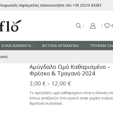
ηλεφωνικές παραγγελίες επικοινωνήστε στο +30 25210 83283
ΕΛΑΙΑ ΒΑΜΜΑΤΑ
ΒΟΤΑΝΑ ΜΠΑΧΑΡΙΚΑ
ΤΡΟΦΙΜΑ ΣΝ
ρποί
Αμύγδαλο Ωμό Καθαρισμένο –
Φρέσκο & Τραγανό 2024
Price
3,00
€
–
12,00
€
range:
Το αμύγδαλο ωμό καθαρισμένο είναι η ιδανική επ
όσους αναζητούν ένα υγιεινό σνακ γεμάτο ενέργει
3,00 €
θρεπτικά συστατικά.
through