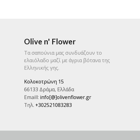
παραλλαγές.
Οι
επιλογές
μπορούν
να
επιλεγούν
Olive n' Flower
στη
σελίδα
Τα σαπούνια μας συνδυάζουν το
του
ελαιόλαδο μαζί με άγρια βότανα της
προϊόντος
Ελληνικής γης.
Κολοκοτρώνη 15
66133 Δράμα, Ελλάδα
Emaill:
info[@]olivenflower.gr
Τηλ.
+302521083283