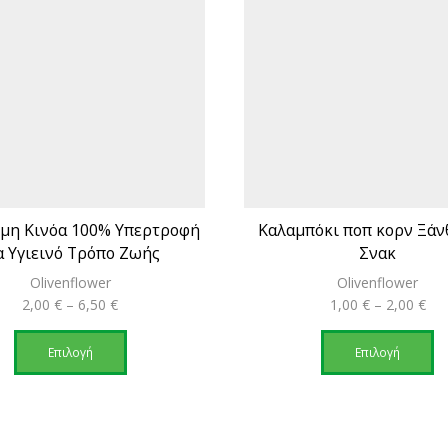
μη Κινόα 100% Υπερτροφή
Καλαμπόκι ποπ κορν Ξάν
α Υγιεινό Τρόπο Ζωής
Σνακ
Olivenflower
Olivenflower
Price
Pri
2,00
€
–
6,50
€
1,00
€
–
2,00
€
range:
Αυτό
ran
Α
2,00 €
το
1,0
το
Επιλογή
Επιλογή
through
προϊόν
thr
π
6,50 €
έχει
2,0
έχ
πολλαπλές
π
παραλλαγές.
πα