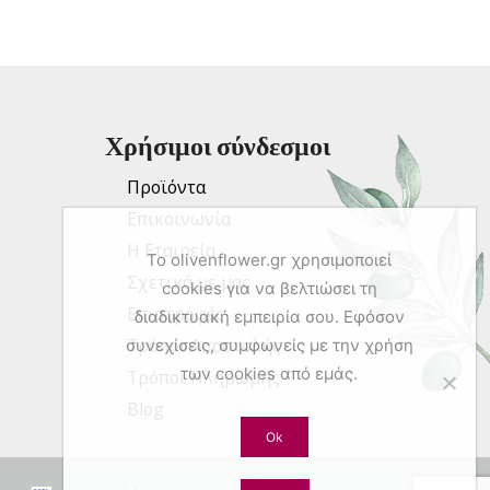
Οι
ιλογές
επιλογές
πορούν
μπορούν
α
να
πιλεγούν
επιλεγούν
τη
στη
Χρήσιμοι σύνδεσμοι
λίδα
σελίδα
ου
του
Προϊόντα
ροϊόντος
προϊόντος
Επικοινωνία
Η Εταιρεία
To olivenflower.gr χρησιμοποιεί
Σχετικά με μας
cookies για να βελτιώσει τη
Επιστροφές
διαδικτυακή εμπειρία σου. Εφόσον
Τρόποι Αποστολής
συνεχίσεις, συμφωνείς με την χρήση
των cookies από εμάς.
Τρόποι Πληρωμής
Blog
Ok