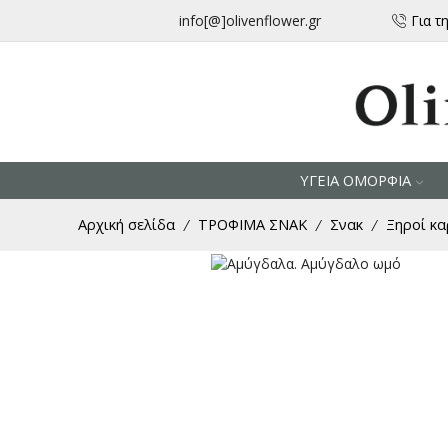
info[@]olivenflower.gr
Για τ
ΥΓΕΙΑ ΟΜΟΡΦΙΑ
Αρχική σελίδα
ΤΡΟΦΙΜΑ ΣΝΑΚ
Σνακ
Ξηροί κα
/
/
/