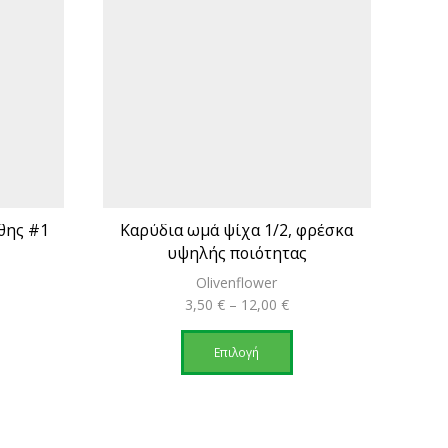
θης #1
Καρύδια ωμά ψίχα 1/2, φρέσκα
υψηλής ποιότητας
Olivenflower
ce
Price
3,50
€
–
12,00
€
ge:
υτό
range:
Αυτό
0 €
3,50 €
το
Επιλογή
ough
ροϊόν
through
προϊόν
0 €
ει
12,00 €
έχει
ολλαπλές
πολλαπλές
ραλλαγές.
παραλλαγές.