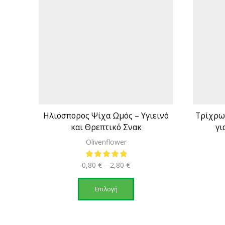
Ηλιόσπορος Ψίχα Ωμός – Υγιεινό
Τρίχρω
και Θρεπτικό Σνακ
γι
Olivenflower
Price
0,80
€
–
2,80
€
range:
Αυτό
0,80 €
το
Επιλογή
through
προϊόν
2,80 €
έχει
πολλαπλές