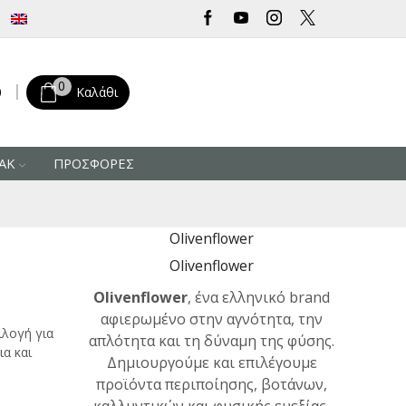
Δωρεάν μεταφορικά για αγορές άνω των 30 € από την Ελλάδα
0
0
Καλάθι
ΑΚ
ΠΡΟΣΦΟΡΕΣ
Olivenflower
Olivenflower
Olivenflower
, ένα ελληνικό brand
αφιερωμένο στην αγνότητα, την
ιλογή για
απλότητα και τη δύναμη της φύσης.
α και
Δημιουργούμε και επιλέγουμε
προϊόντα περιποίησης, βοτάνων,