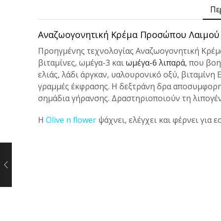
Πε
Αναζωογονητική Κρέμα Προσώπου Λαιμού 
Προηγμένης τεχνολογίας Αναζωογονητική Κρέμ
βιταμίνες, ωμέγα-3 και
ωμέγα-6 λιπαρά
, που βο
ελιάς, λάδι άργκαν, υαλουρονικό οξύ, βιταμίνη Ε
γραμμές έκφρασης. Η δεξτράνη δρα αποσυμφορητ
σημάδια γήρανσης. Δραστηριοποιoύν τη λιπογέν
Η
Olive n flower
ψάχνει, ελέγχει και φέρνει για ε
Alternative: