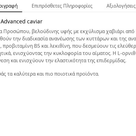
ριγραφή
Επιπρόσθετες Πληροφορίες
Αξιολογήσεις 
Advanced caviar
α Προσώπου, βελούδινης υφής με εκχύλισμα χαβιάρι από
ηθούν την διαδικασία ανανέωσης των κυττάρων και της αν
, προβιταμίνη Β5 και λεκιθίνη, που δεσμεύουν τις ελεύθερε
ικά, ενισχύοντας την κυκλοφορία του αίματος. Η L-ορνιθ
εση και ενισχύουν την ελαστικότητα της επιδερμίδας.
σάς τα καλύτερα και πιο ποιοτικά προϊόντα.