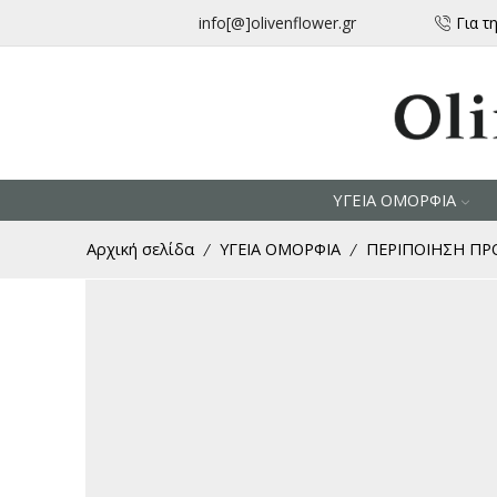
μεταφορικά για αγορές άνω των 30 € από την Ελλάδα
info[@]olivenflower.gr
Για τ
ΥΓΕΙΑ ΟΜΟΡΦΙΑ
Αρχική σελίδα
ΥΓΕΙΑ ΟΜΟΡΦΙΑ
ΠΕΡΙΠΟΙΗΣΗ Π
/
/