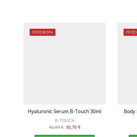
ΠΡΟΣΦΟΡΆ
ΠΡΟΣ
Hyaluronic Serum B-Touch 30ml
Body 
B-TOUCH
Original
Η
42,60
€
30,70
€
price
τρέχουσα