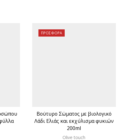
ΠΡΟΣΦΟΡΆ
Π
ροσώπου
Βούτυρο Σώματος με βιολογικό
Ge
 φύλλα
Λάδι Ελιάς και εκχύλισμα φυκιών
β
200ml
Olive touch