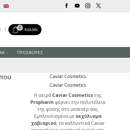
Δωρεάν μεταφορικά για αγορές άνω των 30 € από την Ελλάδα
0
0
Καλάθι
ΑΚ
ΠΡΟΣΦΟΡΕΣ
ώπου
Caviar Cosmetics
Caviar Cosmetics
Η σειρά
Caviar Cosmetics
της
Propharm
φέρνει την πολυτέλεια
της φύσης στο νεσεσέρ σας.
Εμπλουτισμένα με
εκχύλισμα
χαβιαριού
, τα καλλυντικά Caviar