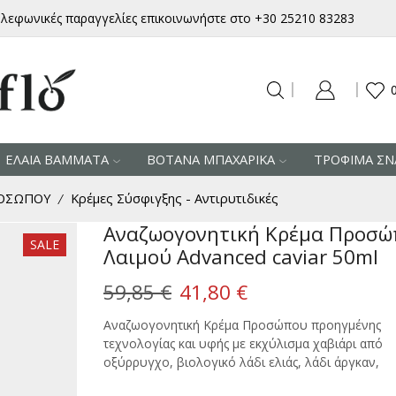
ηλεφωνικές παραγγελίες επικοινωνήστε στο +30 25210 83283
ΕΛΑΙΑ ΒΑΜΜΑΤΑ
ΒΟΤΑΝΑ ΜΠΑΧΑΡΙΚΑ
ΤΡΟΦΙΜΑ ΣΝ
ΡΟΣΩΠΟΥ
Κρέμες Σύσφιγξης - Αντιρυτιδικές
/
Αναζωογονητική Κρέμα Προσ
SALE
Λαιμού Advanced caviar 50ml
Original
Η
59,85
€
41,80
€
price
τρέχουσα
Αναζωογονητική Κρέμα Προσώπου προηγμένης
τεχνολογίας και υφής με εκχύλισμα χαβιάρι από
was:
τιμή
οξύρρυγχο, βιολογικό λάδι ελιάς, λάδι άργκαν,
59,85 €.
είναι: