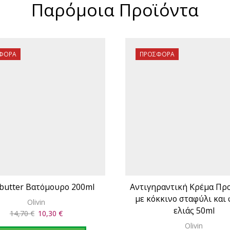
Παρόμοια Προϊόντα
ΦΟΡΆ
ΠΡΟΣΦΟΡΆ
butter Βατόμουρο 200ml
Αντιγηραντική Κρέμα Π
με κόκκινο σταφύλι και
Olivin
ελιάς 50ml
Original
Η
14,70
€
10,30
€
price
τρέχουσα
Olivin