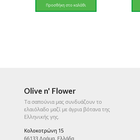
was:
τιμή
Προσθήκη στο καλάθι
42,60 €.
είναι:
30,70 €.
Olive n' Flower
Τα σαπούνια μας συνδυάζουν το
ελαιόλαδο μαζί με άγρια βότανα της
Ελληνικής γης.
Κολοκοτρώνη 15
66133 Δράμα, Ελλάδα