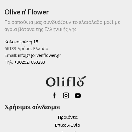
Olive n' Flower
Τα σαπούνια μας συνδυάζουν το ελαιόλαδο μαζί με
άγρια βότανα της Ελληνικής γης.
Κολοκοτρώνη 15
66133 Δράμα, Ελλάδα
Emaill:
info[@]olivenflower.gr
Τηλ.
+302521083283
Facebook
Instagram
Youtube
Χρήσιμοι σύνδεσμοι
Προϊόντα
Επικοινωνία