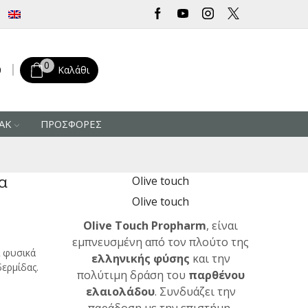
Δωρεάν μεταφορικά για αγορές άνω των 30 € από την Ελλάδα
0
0
Καλάθι
ΑΚ
ΠΡΟΣΦΟΡΕΣ
α
Olive touch
Olive touch
Olive Touch Propharm
, είναι
εμπνευσμένη από τον πλούτο της
ι φυσικά
ελληνικής φύσης
και την
δερμίδας.
πολύτιμη δράση του
παρθένου
ελαιολάδου
. Συνδυάζει την