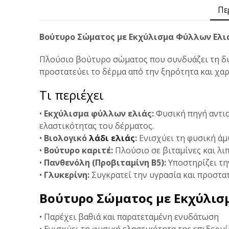
Πε
Βούτυρο Σώματος με Εκχύλισμα Φύλλων Ελιά
Πλούσιο βούτυρο σώματος που συνδυάζει τη δύ
προστατεύει το δέρμα από την ξηρότητα και χα
Τι περιέχει
•
Εκχύλισμα φύλλων ελιάς:
Φυσική πηγή αντιο
ελαστικότητας του δέρματος.
•
Βιολογικό
λάδι ελιάς
:
Ενισχύει τη φυσική άμ
•
Βούτυρο καριτέ:
Πλούσιο σε βιταμίνες και λι
•
Πανθενόλη (Προβιταμίνη Β5):
Υποστηρίζει τη
•
Γλυκερίνη:
Συγκρατεί την υγρασία και προστατ
Βούτυρο Σώματος με Εκχύλισ
• Παρέχει βαθιά και παρατεταμένη ενυδάτωση
• Ενισχύει τη φυσική ελαστικότητα της επιδερμ