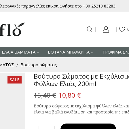
ηλεφωνικές παραγγελίες επικοινωνήστε στο +30 25210 83283
ΕΛΑΙΑ ΒΑΜΜΑΤΑ
ΒΟΤΑΝΑ ΜΠΑΧΑΡΙΚΑ
ΤΡΟΦΙΜΑ ΣΝ
ΩΜΑΤΟΣ
Βούτυρο σώματος
/
Βούτυρο Σώματος με Εκχύλισμ
SALE
Φύλλων Ελιάς 200ml
Original
Η
15,40
€
10,80
€
price
τρέχουσα
Βούτυρο σώματος με εκχύλισμα φύλλων ελιάς κα
έλαια για βαθιά ενυδάτωση και προστασία της επι
was:
τιμή
15,40 €.
είναι:
Βούτυρο