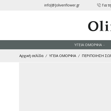
μεταφορικά για αγορές άνω των 30 € από την Ελλάδα
info[@]olivenflower.gr
Για τ
ΥΓΕΙΑ ΟΜΟΡΦΙΑ
Αρχική σελίδα
ΥΓΕΙΑ ΟΜΟΡΦΙΑ
ΠΕΡΙΠΟΙΗΣΗ Σ
/
/