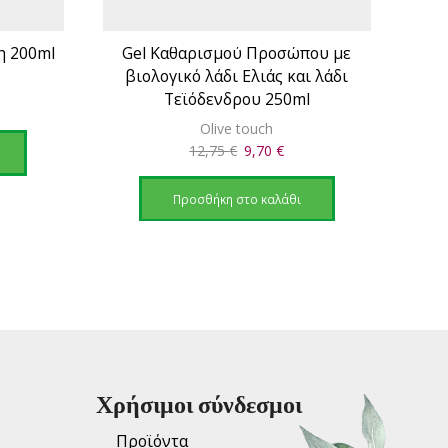
η 200ml
Gel Καθαρισμού Προσώπου με
Blac
βιολογικό λάδι Ελιάς και λάδι
Τεϊόδενδρου 250ml
έχουσα
Olive touch
ή
Original
Η
12,75
€
9,70
€
αι:
price
τρέχουσα
30 €.
was:
τιμή
Προσθήκη στο καλάθι
12,75 €.
είναι:
9,70 €.
Χρήσιμοι σύνδεσμοι
Προϊόντα