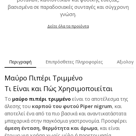
βασισμένα σε παραδοσιακές συνταγές και σύγχρονη
γνώση.
Δείτε όλα τα προϊόντα
Περιγραφή
Επιπρόσθετες Πληροφορίες
Αξιολογή
Μαύρο Πιπέρι Τριμμένο
Τι Είναι και Πώς Χρησιμοποιείται
Το
μαύρο πιπέρι τριμμένο
είναι το αποτέλεσμα της
άλεσης του
καρπού του φυτού Piper nigrum
, και
αποτελεί ένα από τα πιο βασικά και αναντικατάστατα
μπαχαρικά στην παγκόσμια γαστρονομία. Προσφέρει
άμεση ένταση, θερμότητα και άρωμα
, και είναι
έτοιμο για χρήση χωρίς μύλο ή προετοιμασία.