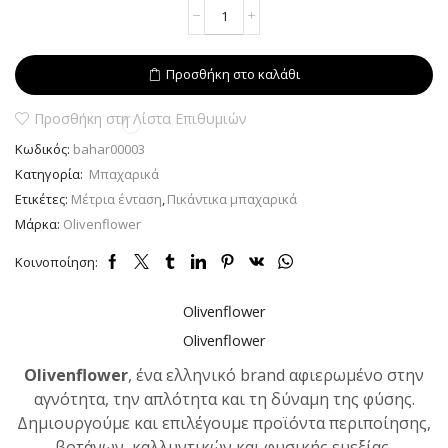
Πιπέρι
μαύρο
(black
pepper)
Προσθήκη στο καλάθι
Τριμμένο
ποσότητα
Προσθήκη στη Λίστα Επιθυμιών
Κωδικός:
bahar00003
Κατηγορία:
Μπαχαρικά
Ετικέτες:
Μέτρια ένταση
,
Πικάντικα μπαχαρικά
Μάρκα:
Olivenflower
Κοινοποίηση:
Olivenflower
Olivenflower
Olivenflower
, ένα ελληνικό brand αφιερωμένο στην
αγνότητα, την απλότητα και τη δύναμη της φύσης.
Δημιουργούμε και επιλέγουμε προϊόντα περιποίησης,
βοτάνων, καλλυντικών και φυσικής ευεξίας,