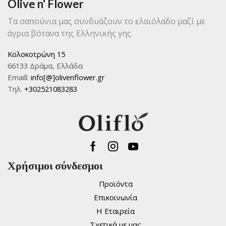
Olive n' Flower
σελίδα
στη
του
σελίδα
Τα σαπούνια μας συνδυάζουν το ελαιόλαδο μαζί με
προϊόντος
του
άγρια βότανα της Ελληνικής γης.
προϊόντο
Κολοκοτρώνη 15
66133 Δράμα, Ελλάδα
Emaill:
info[@]olivenflower.gr
Τηλ.
+302521083283
Facebook
Instagram
Youtube
Χρήσιμοι σύνδεσμοι
Προϊόντα
Επικοινωνία
Η Εταιρεία
Σχετικά με μας