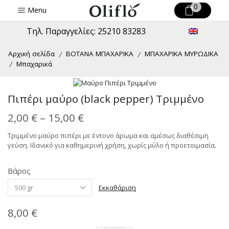
0
Menu
Τηλ. Παραγγελίες: 25210 83283
Αρχική σελίδα
ΒΟΤΑΝΑ ΜΠΑΧΑΡΙΚΑ
ΜΠΑΧΑΡΙΚΑ ΜΥΡΩΔΙΚΑ
/
/
Μπαχαρικά
/
Πιπέρι μαύρο (black pepper) Τριμμένο
Price
2,00
€
–
15,00
€
range:
Τριμμένο μαύρο πιπέρι με έντονο άρωμα και αμέσως διαθέσιμη
γεύση. Ιδανικό για καθημερινή χρήση, χωρίς μύλο ή προετοιμασία.
2,00 €
through
Βάρος
Alternative:
15,00 €
Εκκαθάριση
8,00
€