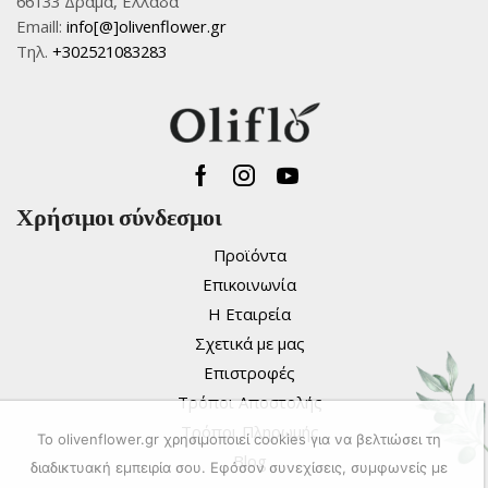
66133 Δράμα, Ελλάδα
Emaill:
info[@]olivenflower.gr
Τηλ.
+302521083283
Facebook
Instagram
Youtube
Χρήσιμοι σύνδεσμοι
Προϊόντα
Επικοινωνία
Η Εταιρεία
Σχετικά με μας
Επιστροφές
Τρόποι Αποστολής
Τρόποι Πληρωμής
To olivenflower.gr χρησιμοποιεί cookies για να βελτιώσει τη
Blog
διαδικτυακή εμπειρία σου. Εφόσον συνεχίσεις, συμφωνείς με