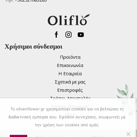
Facebook
Instagram
Youtube
Χρήσιμοι σύνδεσμοι
Προϊόντα
Επικοινωνία
Η Εταιρεία
Σχετικά με μας
Επιστροφές
Τρόποι Αποστολής
Τρόποι Πληρωμής
To olivenflower.gr χρησιμοποιεί cookies για να βελτιώσει τη
Blog
διαδικτυακή εμπειρία σου. Εφόσον συνεχίσεις, συμφωνείς με
την χρήση των cookies από εμάς.