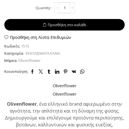
Έλαιο
Alternative:
Άρνικα
100ml
–
Προσθήκη στο καλάθι
Φροντίδα
για
Μυϊκούς
Προσθήκη στη Λίστα Επιθυμιών
Πόνους
Κωδικός:
1515
και
Μώλωπες
Κατηγορία:
ΕΚΧΥΛΙΣΜΑΤΑ ΕΛΑΙΑ
ποσότητα
Μάρκα:
Olivenflower
Κοινοποίηση:
Olivenflower
Olivenflower
Olivenflower
, ένα ελληνικό brand αφιερωμένο στην
αγνότητα, την απλότητα και τη δύναμη της φύσης.
Δημιουργούμε και επιλέγουμε προϊόντα περιποίησης,
βοτάνων, καλλυντικών και φυσικής ευεξίας,