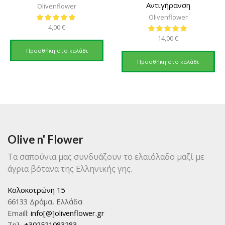
Αντιγήρανση
Olivenflower
Olivenflower
4,00
€
14,00
€
Προσθήκη στο καλάθι
Προσθήκη στο καλάθι
Olive n' Flower
Τα σαπούνια μας συνδυάζουν το ελαιόλαδο μαζί με
άγρια βότανα της Ελληνικής γης.
Κολοκοτρώνη 15
66133 Δράμα, Ελλάδα
Emaill:
info[@]olivenflower.gr
Τηλ.
+302521083283