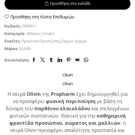
Προσθήκη στο καλάθι
με
Κουκούτσι
Ελιάς.
Προσθήκη στη Λίστα Επιθυμιών
Πακέτο
Κωδικός:
20000-1
6x10ml
ποσότητα
Κατηγορία:
Μάσκες Scrubs
Ετικέτες:
Προϊόντα Προσώπου
,
Ώριμο Δέρμα
Μάρκα:
OLIVIN
Κοινοποίηση:
Olivin
Olivin
Η σειρά
Olivin
της
Propharm
έχει δημιουργηθεί για
να προσφέρει
φυσική περιποίηση
με βάση τη
δύναμη του
παρθένου ελαιολάδου
και επιλεγμένων
φυτικών συστατικών. Ιδανική για την
καθημερινή
φροντίδα προσώπου, σώματος και μαλλιών
, η
σειρά Olivin προσφέρει απαλότητα, προστασία και