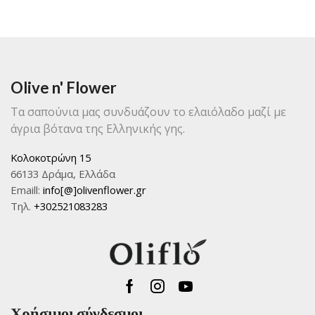
Olive n' Flower
Τα σαπούνια μας συνδυάζουν το ελαιόλαδο μαζί με
άγρια βότανα της Ελληνικής γης.
Κολοκοτρώνη 15
66133 Δράμα, Ελλάδα
Emaill:
info[@]olivenflower.gr
Τηλ.
+302521083283
Facebook
Instagram
Youtube
Χρήσιμοι σύνδεσμοι