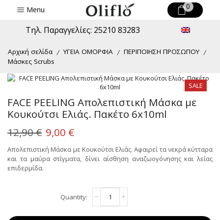
0
Menu
Τηλ. Παραγγελίες: 25210 83283
Αρχική σελίδα
ΥΓΕΙΑ ΟΜΟΡΦΙΑ
ΠΕΡΙΠΟΙΗΣΗ ΠΡΟΣΩΠΟΥ
/
/
/
Μάσκες Scrubs
SALE
FACE PEELING Απολεπιστική Μάσκα με
Κουκούτσι Ελιάς. Πακέτο 6x10ml
Original
Η
12,90
€
9,00
€
price
τρέχουσα
Απολεπιστική Μάσκα με Κουκούτσι Ελιάς. Αφαιρεί τα νεκρά κύτταρα
και τα μαύρα στίγματα, δίνει αίσθηση αναζωογόνησης και λείας
was:
τιμή
επιδερμίδα.
12,90 €.
είναι:
9,00 €.
FACE
Alternative:
PEELING
Απολεπιστική
Μάσκα