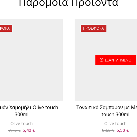
Παρόμοια Προϊόντα
ΦΟΡΆ
ΠΡΟΣΦΟΡΆ
ΕΞΑΝΤΛΗΜΈΝΟ
υάν Χαμομήλι Olive touch
Τονωτικό Σαμπουάν με Μέ
300ml
touch 300ml
Olive touch
Olive touch
Original
Η
Original
Η
7,75
€
5,40
€
8,65
€
6,50
€
price
τρέχουσα
price
τρέ