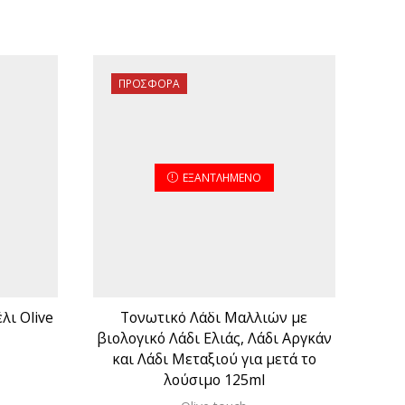
ΠΡΟΣΦΟΡΆ
Π
ΕΞΑΝΤΛΗΜΈΝΟ
λι Olive
Τονωτικό Λάδι Μαλλιών με
Ge
βιολογικό Λάδι Ελιάς, Λάδι Αργκάν
Φυσ
και Λάδι Μεταξιού για μετά το
λούσιμο 125ml
χουσα