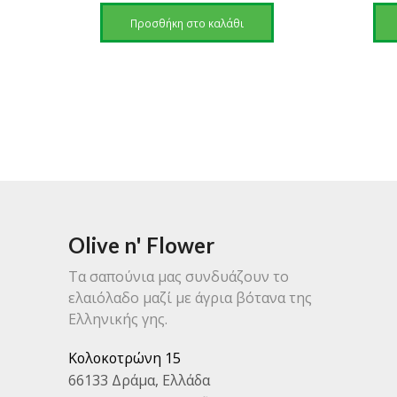
was:
τιμή
Προσθήκη στο καλάθι
12,50 €.
είναι:
8,70 €.
Olive n' Flower
Τα σαπούνια μας συνδυάζουν το
ελαιόλαδο μαζί με άγρια βότανα της
Ελληνικής γης.
Κολοκοτρώνη 15
66133 Δράμα, Ελλάδα