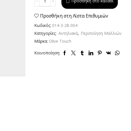
Προσθήκη στο καλάθι
Alternative:
Σπρέυ
Μαλλιών
125ml
Προσθήκη στη Λίστα Επιθυμιών
ποσότητα
Κωδικός:
014-3-28-004
Κατηγορίες:
Αντηλιακά
,
Περιποίηση Μαλλιών
Μάρκα:
Olive Touch
Κοινοποίηση: