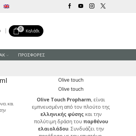
Δωρεάν μεταφορικά για αγορές άνω των 30 € από την Ελλάδα
0
0
Καλάθι
ΑΚ
ΠΡΟΣΦΟΡΕΣ
ml
Olive touch
Olive touch
Olive Touch Propharm
, είναι
νει και
εμπνευσμένη από τον πλούτο της
την
ελληνικής φύσης
και την
πολύτιμη δράση του
παρθένου
ελαιολάδου
. Συνδυάζει την