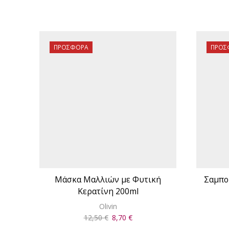
ΠΡΟΣΦΟΡΆ
ΠΡΟΣ
Μάσκα Μαλλιών με Φυτική
Σαμπο
Κερατίνη 200ml
Olivin
Original
Η
12,50
€
8,70
€
price
τρέχουσα