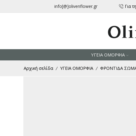
μεταφορικά για αγορές άνω των 30 € από την Ελλάδα
info[@]olivenflower.gr
Για τ
ΥΓΕΙΑ ΟΜΟΡΦΙΑ
Αρχική σελίδα
ΥΓΕΙΑ ΟΜΟΡΦΙΑ
ΦΡΟΝΤΙΔΑ ΣΩΜ
/
/