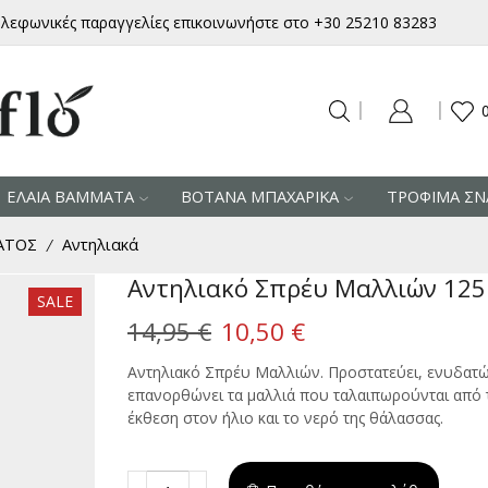
ηλεφωνικές παραγγελίες επικοινωνήστε στο +30 25210 83283
ΕΛΑΙΑ ΒΑΜΜΑΤΑ
ΒΟΤΑΝΑ ΜΠΑΧΑΡΙΚΑ
ΤΡΟΦΙΜΑ ΣΝ
ΑΤΟΣ
Αντηλιακά
/
Αντηλιακό Σπρέυ Μαλλιών 125
SALE
Original
Η
14,95
€
10,50
€
price
τρέχουσα
Αντηλιακό Σπρέυ Μαλλιών. Προστατεύει, ενυδατώ
επανορθώνει τα μαλλιά που ταλαιπωρούνται από 
was:
τιμή
έκθεση στον ήλιο και το νερό της θάλασσας.
14,95 €.
είναι:
10,50 €.
Αντηλιακό