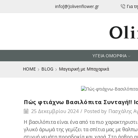
μεταφορικά για αγορές άνω των 30 € από την Ελλάδα
info[@]olivenflower.gr
Για τ
ΥΓΕΙΑ ΟΜΟΡΦΙΑ
HOME
BLOG
Μαγειρική με Μπαχαρικά
Μαγειρική με Μπαχαρικά
Πώς φτιάχνω Βασιλόπιτα Συνταγή!! Ι
25 Δεκεμβρίου 2024
/
Posted by
Πασχάλης Α
Η βασιλόπιτα είναι ένα από τα πιο χαρακτηριστ
γλυκό άρωμά της γεμίζει τα σπίτια μας με θαλπ
στιγμή γεμάτη προσδοκία και χαρά. Στο άρθρο 