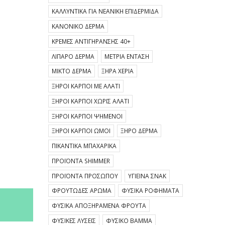
ΚΑΛΛΥΝΤΙΚΆ ΓΙΑ ΝΕΑΝΙΚΉ ΕΠΙΔΕΡΜΊΔΑ
ΚΑΝΟΝΙΚΌ ΔΈΡΜΑ
ΚΡΈΜΕΣ ΑΝΤΙΓΉΡΑΝΣΗΣ 40+
ΛΙΠΑΡΌ ΔΈΡΜΑ
ΜΈΤΡΙΑ ΈΝΤΑΣΗ
ΜΙΚΤΌ ΔΈΡΜΑ
ΞΗΡΆ ΧΈΡΙΑ
ΞΗΡΟΊ ΚΑΡΠΟΊ ΜΕ ΑΛΆΤΙ
ΞΗΡΟΊ ΚΑΡΠΟΊ ΧΩΡΊΣ ΑΛΆΤΙ
ΞΗΡΟΊ ΚΑΡΠΟΊ ΨΗΜΈΝΟΙ
ΞΗΡΟΊ ΚΑΡΠΟΊ ΩΜΟΊ
ΞΗΡΌ ΔΈΡΜΑ
ΠΙΚΆΝΤΙΚΑ ΜΠΑΧΑΡΙΚΆ
ΠΡΟΪΌΝΤΑ SHIMMER
ΠΡΟΪΌΝΤΑ ΠΡΟΣΏΠΟΥ
ΥΓΙΕΙΝΆ ΣΝΑΚ
ΦΡΟΥΤΏΔΕΣ ΆΡΩΜΑ
ΦΥΣΙΚΆ ΡΟΦΉΜΑΤΑ
ΦΥΣΙΚΆ ΑΠΟΞΗΡΑΜΈΝΑ ΦΡΟΎΤΑ
ΦΥΣΙΚΈΣ ΛΎΣΕΙΣ
ΦΥΣΙΚΌ ΒΆΜΜΑ