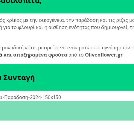
Βασιλόπιτα;
ός κρίκος με την οικογένεια, την παράδοση και τις ρίζες μα
ή για το φλουρί και η αίσθηση ενότητας που δημιουργεί, τ
ια μοναδική νότα, μπορείτε να ενσωματώσετε αγνά προϊόντ
ά
και αποξηραμένα φρούτα
από το
Olivenflower.gr
.
α Συνταγή