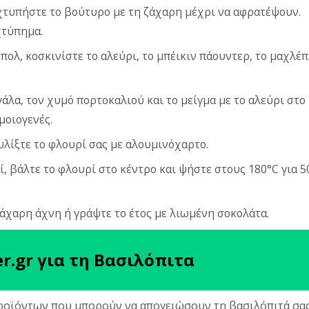
, χτυπήστε το βούτυρο με τη ζάχαρη μέχρι να αφρατέψουν.
χτύπημα.
πολ, κοσκινίστε το αλεύρι, το μπέικιν πάουντερ, το μαχλέπ
γάλα, τον χυμό πορτοκαλιού και το μείγμα με το αλεύρι στο
μοιογενές.
τυλίξτε το φλουρί σας με αλουμινόχαρτο.
ί, βάλτε το φλουρί στο κέντρο και ψήστε στους 180°C για 5
ζάχαρη άχνη ή γράψτε το έτος με λιωμένη σοκολάτα.
r.gr για τη Βασιλόπιτα
προϊόντων που μπορούν να απογειώσουν τη βασιλόπιτά σας