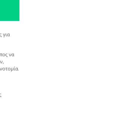
ς για
πος να
ν,
ινοτομία.
ς