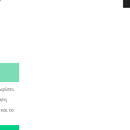
ωρίσει.
ύση.
και το