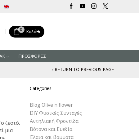
Δωρεάν μεταφορικά για αγορές άνω των 30 € από την Ελλάδα
0
0
Καλάθι
ΑΚ
ΠΡΟΣΦΟΡΕΣ
RETURN TO PREVIOUS PAGE
Categories
Blog Olive n flower
DIY Φυσικές Συνταγές
Αντηλιακή Φροντίδα
Το ζεστό,
Βότανα και Ευεξία
εί μια
Έλαια και βάμματα
την