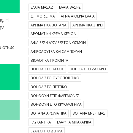
ΈΛΑΙΑ ΜΑΣΆΖ
ΈΛΑΙΑ ΒΆΣΗΣ
ΏΡΙΜΟ ΔΈΡΜΑ
ΑΓΝΆ ΑΙΘΈΡΙΑ ΈΛΑΙΑ
ς. Η
ΑΡΩΜΑΤΙΚΆ ΒΌΤΑΝΑ
ΑΡΩΜΑΤΙΚΆ ΣΠΡΈΙ
ην
ΑΡΩΜΑΤΙΚΉ ΚΡΈΜΑ ΧΕΡΙΏΝ
ΑΦΑΊΡΕΣΗ ΔΥΣΆΡΕΣΤΩΝ ΟΣΜΏΝ
α όπως
ΑΦΡΌΛΟΥΤΡΑ ΚΑΙ ΣΑΜΠΟΥΆΝ
ΒΙΟΛΟΓΙΚΆ ΠΡΟΪΌΝΤΑ
ΒΟΗΘΆ ΣΤΟ ΆΓΧΟΣ
ΒΟΗΘΆ ΣΤΟ ΖΆΧΑΡΟ
ΒΟΗΘΆ ΣΤΟ ΟΥΡΟΠΟΙΗΤΙΚΌ
ΒΟΗΘΆ ΣΤΟ ΠΕΠΤΙΚΌ
ΒΟΗΘΟΎΝ ΣΤΙΣ ΦΛΕΓΜΟΝΈΣ
ΒΟΗΘΟΎΝ ΣΤΟ ΚΡΥΟΛΌΓΗΜΑ
ΒΌΤΑΝΑ ΑΡΩΜΑΤΙΚΆ
ΒΌΤΑΝΑ ΕΝΈΡΓΕΙΑΣ
ΓΛΥΚΑΝΤΙΚΆ
ΕΛΑΦΡΆ ΜΠΑΧΑΡΙΚΆ
ΕΥΑΊΣΘΗΤΟ ΔΈΡΜΑ