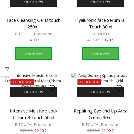
QUICK VIEW
QUICK VIEW
Face Cleansing Gel B touch
Hyaluronic face Serum B-
250ml
Touch 30ml
B-TOUCH
,
Propharm
B-TOUCH
Original
Current
14,00
€
42,60
€
30,70
€
price
price
was:
is:
Add to cart
Add to cart
42,60 €.
30,70 €.
ΠΡΟΣΦΟΡΆ
ΠΡΟΣΦΟΡΆ
QUICK VIEW
QUICK VIEW
Intensive Moisture Lock
Repairing Eye and Lip Area
Cream B-touch 50ml
Cream 30ml
B-TOUCH
,
Propharm
B-TOUCH
,
Propharm
Original
Current
Original
Current
27,50
€
19,20
€
37,30
€
25,90
€