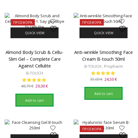
ΠΡΟΣΦΟΡΆ
ΠΡΟΣΦΟΡΆ
QUICK VIEW
QUICK VIEW
Almond Body Scrub & Cellu-
Anti-wrinkle Smoothing Face
Slim Gel – Complete Care
Cream B-touch 50ml
Against Cellulite
B-TOUCH
,
Propharm
B-TOUCH
Original
Current
35,00
€
24,50
€
price
price
Original
Current
48,70
€
29,00
€
was:
is:
price
price
Add to cart
35,00 €.
24,50 €.
was:
is:
Add to cart
48,70 €.
29,00 €.
ΠΡΟΣΦΟΡΆ