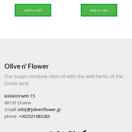
price
price
price
price
was:
is:
was:
is:
Add to cart
Add to cart
27,50 €.
19,20 €.
37,30 €.
25,90 €.
Olive n' Flower
Our soaps combine olive oil with the wild herbs of the
Greek land.
kolokotrwnh 15
66133 Drama
Emaill:
info[@]olivenflower.gr
phone.
+302521083283