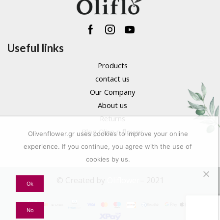
Facebook
Instagram
Youtube
Useful links
Products
contact us
Our Company
About us
Returns
Blog Olive n flower
Olivenflower.gr uses cookies to improve your online
experience. If you continue, you agree with the use of
cookies by us.
© Created by
Oliflower
– 2021
Ok
No