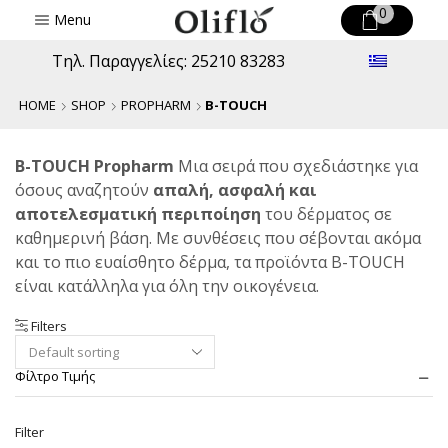
0
Menu
Τηλ. Παραγγελίες: 25210 83283
HOME
SHOP
PROPHARM
B-TOUCH
B-TOUCH
Propharm
Μια σειρά που σχεδιάστηκε για
όσους αναζητούν
απαλή, ασφαλή και
αποτελεσματική περιποίηση
του δέρματος σε
καθημερινή βάση. Με συνθέσεις που σέβονται ακόμα
και το πιο ευαίσθητο δέρμα, τα προϊόντα B-TOUCH
είναι κατάλληλα για όλη την οικογένεια.
Filters
Φίλτρο Τιμής
Mi
M
Filter
pr
pr