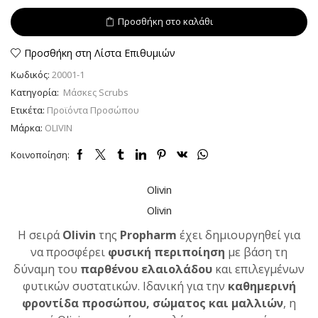
Μάσκα
Προσθήκη στο καλάθι
με
λάβα
και
Προσθήκη στη Λίστα Επιθυμιών
ενεργό
Κωδικός:
20001-1
άνθρακα
Πακέτο
Κατηγορία:
Μάσκες Scrubs
6x10ml
Ετικέτα:
Προϊόντα Προσώπου
ποσότητα
Μάρκα:
OLIVIN
Κοινοποίηση:
Olivin
Olivin
Η σειρά
Olivin
της
Propharm
έχει δημιουργηθεί για
να προσφέρει
φυσική περιποίηση
με βάση τη
δύναμη του
παρθένου ελαιολάδου
και επιλεγμένων
φυτικών συστατικών. Ιδανική για την
καθημερινή
φροντίδα προσώπου, σώματος και μαλλιών
, η