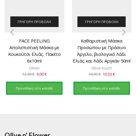
ΓΡΉΓΟΡΗ ΠΡΟΒΟΛΉ
ΓΡΉΓΟΡΗ ΠΡΟΒΟΛΉ
FACE PEELING
Καθαριστική Μάσκα
Απολεπιστική Μάσκα με
Προσώπου με Πράσινο
Κουκούτσι Ελιάς. Πακέτο
Άργιλο, βιολογικό Λάδι
6x10ml
Ελιάς και Λάδι Αργκάν 50ml
Olivin
Olive touch
Original
Η
Original
Η
12,90
€
9,00
€
14,95
€
10,50
€
price
τρέχουσα
price
τρέχουσα
was:
τιμή
was:
τιμή
Προσθήκη στο καλάθι
Προσθήκη στο καλάθι
12,90 €.
είναι:
14,95 €.
είναι:
9,00 €.
10,50 €.
Olive n' Flower