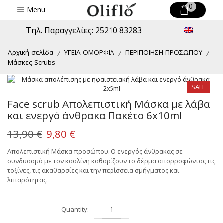
0
Menu
Τηλ. Παραγγελίες: 25210 83283
Αρχική σελίδα
ΥΓΕΙΑ ΟΜΟΡΦΙΑ
ΠΕΡΙΠΟΙΗΣΗ ΠΡΟΣΩΠΟΥ
/
/
/
Μάσκες Scrubs
SALE
Face scrub Απολεπιστική Μάσκα με λάβα
και ενεργό άνθρακα Πακέτο 6x10ml
Original
Η
13,90
€
9,80
€
price
τρέχουσα
Απολεπιστική Μάσκα προσώπου. Ο ενεργός άνθρακας σε
συνδυασμό με τον καολίνη καθαρίζουν το δέρμα απορροφώντας τις
was:
τιμή
τοξίνες, τις ακαθαρσίες και την περίσσεια σμήγματος και
13,90 €.
είναι:
λιπαρότητας.
9,80 €.
Face
Alternative:
scrub
Απολεπιστική