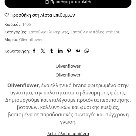
Προσθήκη στο καλάθι
"ΚΟΥΜΠΙΑ"
10gr
ποσότητα
Προσθήκη στη Λίστα Επιθυμιών
Κωδικός:
1406
Κατηγορίες:
Σαπούνια Γλυκερίνης
,
Σαπούνια Μπάλες μπάνιου
Μάρκα:
Olivenflower
Κοινοποίηση:
Olivenflower
Olivenflower
Olivenflower
, ένα ελληνικό brand αφιερωμένο στην
αγνότητα, την απλότητα και τη δύναμη της φύσης.
Δημιουργούμε και επιλέγουμε προϊόντα περιποίησης,
βοτάνων, καλλυντικών και φυσικής ευεξίας,
βασισμένα σε παραδοσιακές συνταγές και σύγχρονη
γνώση.
Δείτε όλα τα προϊόντα