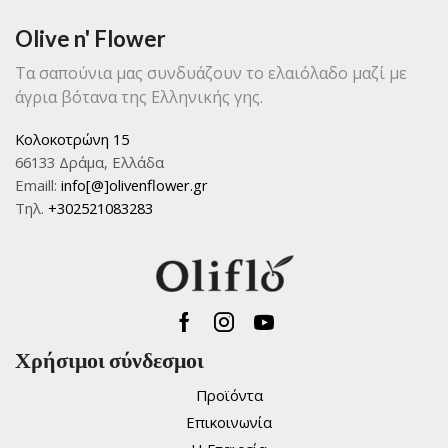
Olive n' Flower
Τα σαπούνια μας συνδυάζουν το ελαιόλαδο μαζί με
άγρια βότανα της Ελληνικής γης.
Κολοκοτρώνη 15
66133 Δράμα, Ελλάδα
Emaill:
info[@]olivenflower.gr
Τηλ.
+302521083283
Facebook
Instagram
Youtube
Χρήσιμοι σύνδεσμοι
Προϊόντα
Επικοινωνία