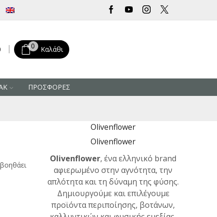
Δωρεάν μεταφορικά για αγορές άνω των 30 € από την Ελλάδα
0
0
Καλάθι
ΑΚ
ΠΡΟΣΦΟΡΕΣ
Olivenflower
Olivenflower
Olivenflower
, ένα ελληνικό brand
ι βοηθάει
αφιερωμένο στην αγνότητα, την
απλότητα και τη δύναμη της φύσης.
Δημιουργούμε και επιλέγουμε
προϊόντα περιποίησης, βοτάνων,
καλλυντικών και φυσικής ευεξίας,