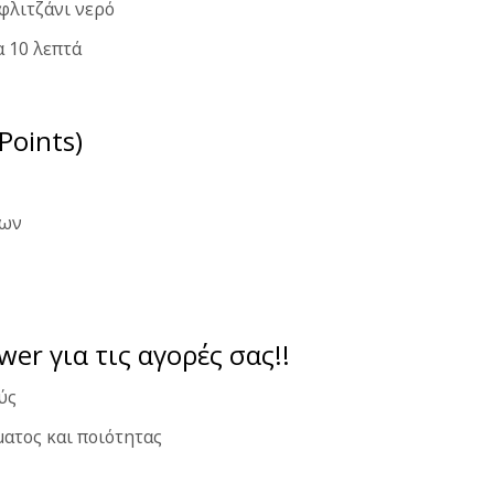
φλιτζάνι νερό
α 10 λεπτά
Points)
των
ower για τις αγορές σας!!
ύς
ατος και ποιότητας