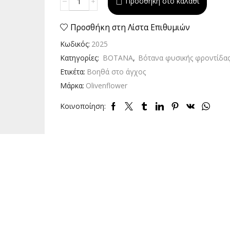
Προσθήκη στο καλάθι
Alternative:
αποξηραμένη
40gr
ποσότητα
Προσθήκη στη Λίστα Επιθυμιών
Κωδικός:
2025
Κατηγορίες:
ΒΟΤΑΝΑ
,
Βότανα φυσικής φροντίδα
Ετικέτα:
Βοηθά στο άγχος
Μάρκα:
Olivenflower
Κοινοποίηση: