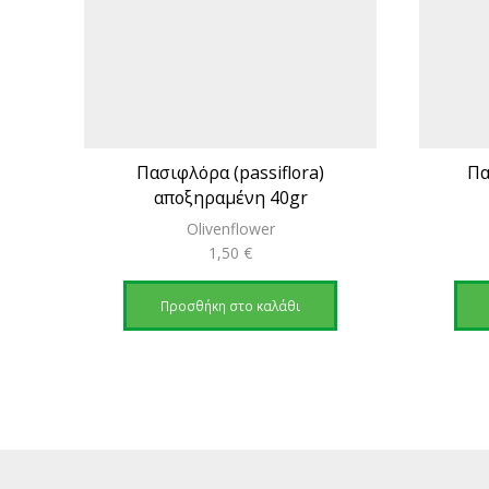
Πασιφλόρα (passiflora)
Πα
αποξηραμένη 40gr
Olivenflower
1,50
€
Προσθήκη στο καλάθι