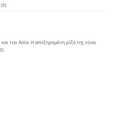
(0)
αι την Ασία. Η αποξηραμένη ρίζα της είναι
ς.