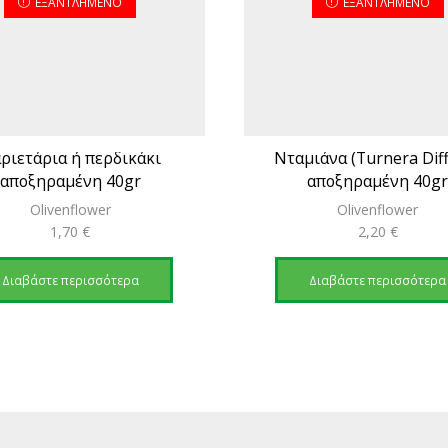
ΕΞΑΝΤΛΗΜΈΝΟ
ΕΞΑΝΤΛΗΜΈΝΟ
ριετάρια ή περδικάκι
Νταμιάνα (Turnera Dif
αποξηραμένη 40gr
αποξηραμένη 40g
Olivenflower
Olivenflower
1,70
€
2,20
€
Διαβάστε περισσότερα
Διαβάστε περισσότερα