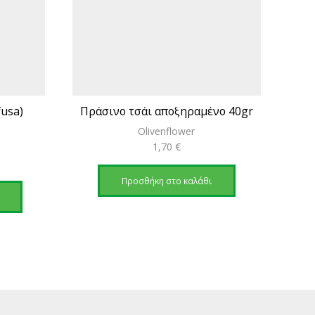
fusa)
Πράσινο τσάι αποξηραμένο 40gr
Πε
r
Olivenflower
1,70
€
Προσθήκη στο καλάθι